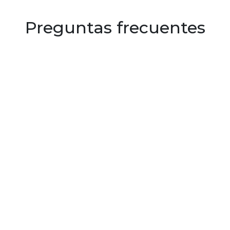
Preguntas frecuentes
¿Para que espesor de puertas mínimo vale esta
picaporte?
¿Incluye la tornilleria de fijacion?
¿Con qué tipo de material esta realizada?
¿Qué acabado tiene?